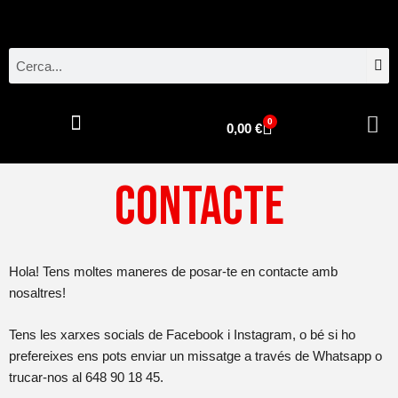
Vés
al
contingut
Se
Search
Menu
0
Cistella
0,00
€
Contacte
Hola! Tens moltes maneres de posar-te en contacte amb
nosaltres!
Tens les xarxes socials de
Facebook
i
Instagram
, o bé si ho
prefereixes ens pots enviar un missatge a través de
Whatsapp
o
trucar-nos al
648 90 18 45
.