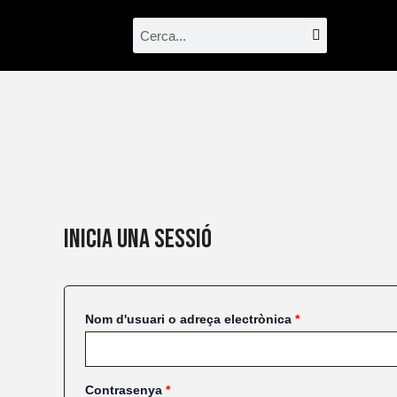
Vés
Obligatori
Obligatori
Search
Search
al
contingut
Inicia una sessió
Nom d'usuari o adreça electrònica
*
Contrasenya
*