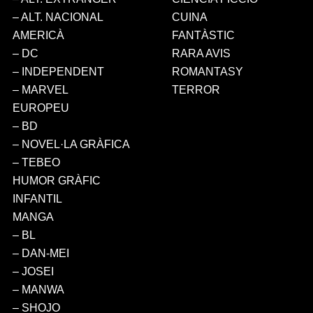
– ALT. NACIONAL
CUINA
AMERICÀ
FANTÀSTIC
– DC
RARA AVIS
– INDEPENDENT
ROMANTASY
– MARVEL
TERROR
EUROPEU
– BD
– NOVEL·LA GRÀFICA
– TEBEO
HUMOR GRÀFIC
INFANTIL
MANGA
– BL
– DAN-MEI
– JOSEI
– MANWA
– SHOJO