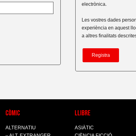
electrònica.
Les vostres dades persona
experiència en aquest llo
a altres finalitats descrit
Registra
CòMIC
LLIBRE
ALTERNATIU
ASIÀTIC
– ALT. EXTRANGER
CIÈNCIA FICCIÓ