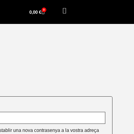
atori
0
Cistella
0,00
€
stablir una nova contrasenya a la vostra adreça