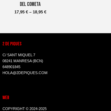
del cometa
variants.
17,95 €
Les
17,95
€
–
18,95
€
a
opcions
es
18,95 €
poden
triar
a
2 DE PIQUES
la
pàgina
C/ SANT MIQUEL 7
del
08241 MANRESA (BCN)
producte
648901845
HOLA@2DEPIQUES.COM
WEB
COPYRIGHT © 2024-2025