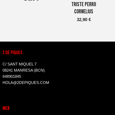
triste perro
Cornelius
32,90
€
2 DE PIQUES
C/ SANT MIQUEL 7
08241 MANRESA (BCN)
648901845
HOLA@2DEPIQUES.COM
WEB