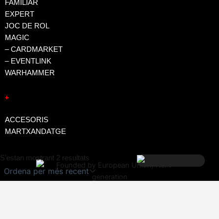
FAMILIAR
EXPERT
JOC DE ROL
MAGIC
– CARDMARKET
– EVENTLINK
WARHAMMER
+
ACCESORIS
MARTXANDATGE
Ordenat
S'estan mostrant 2 resultats
per
més
recent