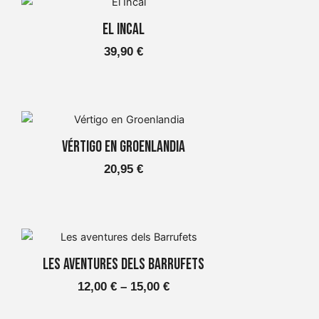
es
producte
poden
El Incal
triar
39,90
€
a
la
pàgina
del
producte
Vértigo en Groenlandia
20,95
€
Aquest
Interval
producte
Les aventures dels Barrufets
de
té
12,00
€
–
15,00
€
diverses
preus:
variants.
12,00 €