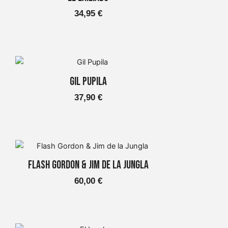
34,95
€
Aquest
producte
Gil Pupila
té
37,90
€
diverses
variants.
Les
opcions
Aquest
es
producte
poden
Flash Gordon & Jim de la Jungla
té
triar
60,00
€
diverses
a
variants.
la
Les
pàgina
opcions
del