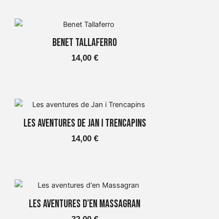
Les
a
opcions
Aquest
es
15,00 €
producte
poden
Benet Tallaferro
té
triar
14,00
€
diverses
a
variants.
la
Les
pàgina
opcions
del
Aquest
es
producte
producte
poden
Les aventures de Jan i Trencapins
té
triar
14,00
€
diverses
a
variants.
la
Les
pàgina
opcions
del
Aquest
es
producte
producte
poden
Les aventures d’en Massagran
té
triar