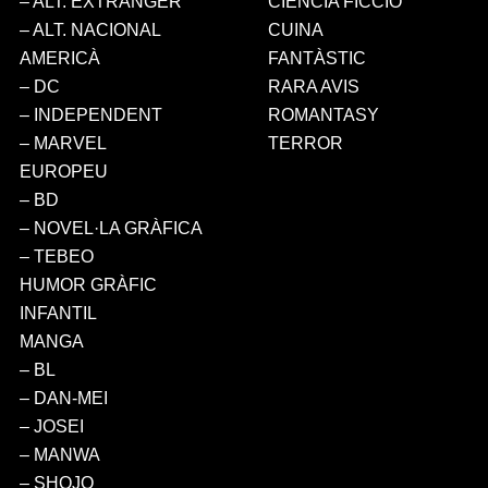
– ALT. EXTRANGER
CIÈNCIA FICCIÓ
– ALT. NACIONAL
CUINA
AMERICÀ
FANTÀSTIC
– DC
RARA AVIS
– INDEPENDENT
ROMANTASY
– MARVEL
TERROR
EUROPEU
– BD
– NOVEL·LA GRÀFICA
– TEBEO
HUMOR GRÀFIC
INFANTIL
MANGA
– BL
– DAN-MEI
– JOSEI
– MANWA
– SHOJO