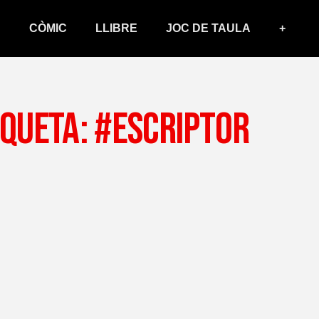
CÒMIC
LLIBRE
JOC DE TAULA
+
iqueta: #escriptor