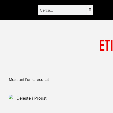
Vés
Search
Search
al
contingut
Et
Mostrant l'únic resultat