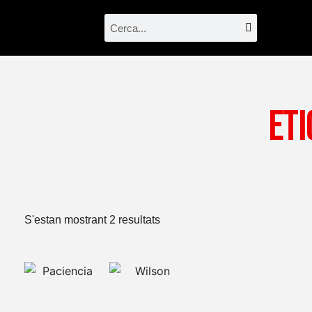
Vés
Search
Search
al
contingut
Eti
Ordenat
S'estan mostrant 2 resultats
per
més
recent