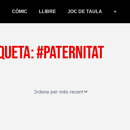
CÒMIC
LLIBRE
JOC DE TAULA
+
queta: #paternitat