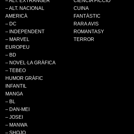
– ALT. EXTRANGER
CIÈNCIA FICCIÓ
– ALT. NACIONAL
CUINA
AMERICÀ
FANTÀSTIC
– DC
RARA AVIS
– INDEPENDENT
ROMANTASY
– MARVEL
TERROR
EUROPEU
– BD
– NOVEL·LA GRÀFICA
– TEBEO
HUMOR GRÀFIC
INFANTIL
MANGA
– BL
– DAN-MEI
– JOSEI
– MANWA
– SHOJO