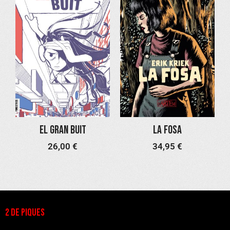
El gran buit
La fosa
26,00
€
34,95
€
2 DE PIQUES