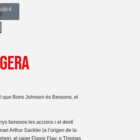
istella
0,00
€
0
ugera
 I que Boris Johnson és Bessons, el
ys famosos les accions i el destí
nari Arthur Sackler (a l’origen de la
elrein, el raper Flavor Flav, o Thomas