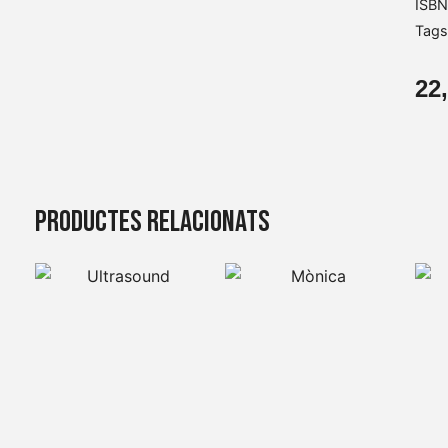
ISBN
Tags
22
quant
de
Astro
lleug
Productes relacionats