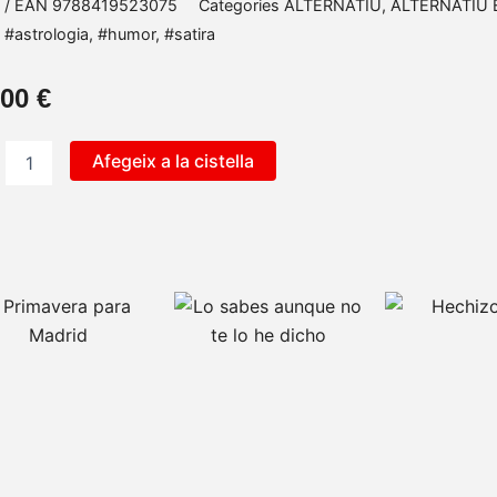
 / EAN
9788419523075
Categories
ALTERNATIU
,
ALTERNATIU
#astrologia
,
#humor
,
#satira
,00
€
itat
Afegeix a la cistella
logia
era