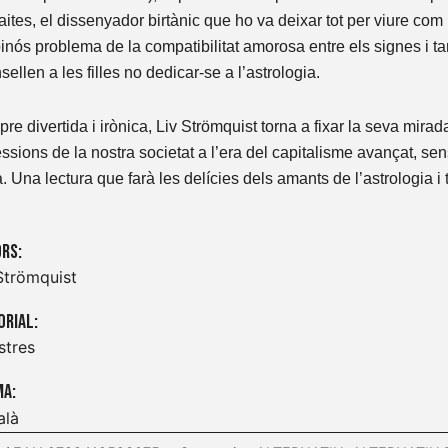
ites, el dissenyador birtànic que ho va deixar tot per viure com
pinós problema de la compatibilitat amorosa entre els signes i 
sellen a les filles no dedicar-se a l’astrologia.
re divertida i irònica, Liv Strömquist torna a fixar la seva mirada
ssions de la nostra societat a l’era del capitalisme avançat, sens
a. Una lectura que farà les delícies dels amants de l’astrologia i
rs:
Strömquist
orial:
stres
ma:
alà