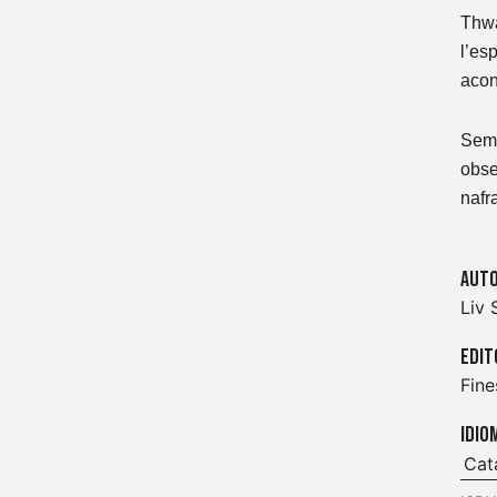
Thwa
l’es
acon
Semp
obse
nafr
Auto
Liv 
Edit
Fine
Idio
Cat