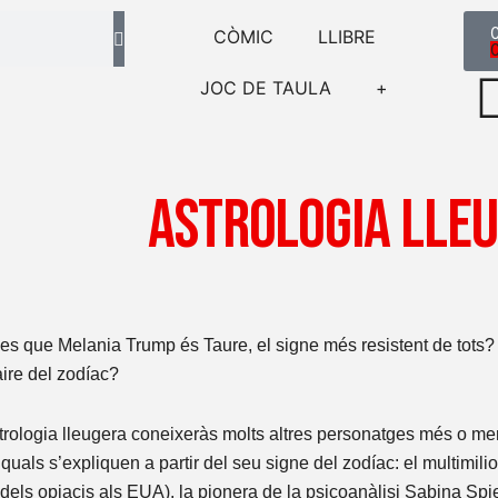
Search
C
CÒMIC
LLIBRE
JOC DE TAULA
+
Astrologia Lle
es que Melania Trump és Taure, el signe més resistent de tots?
aire del zodíac?
trologia lleugera coneixeràs molts altres personatges més o men
 quals s’expliquen a partir del seu signe del zodíac: el multimilio
i dels opiacis als EUA), la pionera de la psicoanàlisi Sabina Spi