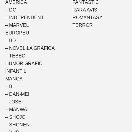
AMERICÀ
FANTÀSTIC
– DC
RARA AVIS
– INDEPENDENT
ROMANTASY
– MARVEL
TERROR
EUROPEU
– BD
– NOVEL·LA GRÀFICA
– TEBEO
HUMOR GRÀFIC
INFANTIL
MANGA
– BL
– DAN-MEI
– JOSEI
– MANWA
– SHOJO
– SHONEN