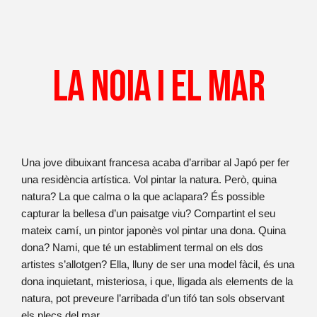
La Noia I El Mar
Una jove dibuixant francesa acaba d’arribar al Japó per fer
una residència artística. Vol pintar la natura. Però, quina
natura? La que calma o la que aclapara? És possible
capturar la bellesa d’un paisatge viu?
Compartint el seu
mateix camí, un pintor japonès vol pintar una dona. Quina
dona? Nami, que té un establiment termal on els dos
artistes s’allotgen? Ella, lluny de ser una model fàcil, és una
dona inquietant, misteriosa, i que, lligada als elements de la
natura, pot preveure l’arribada d’un tifó tan sols observant
els plecs del mar.