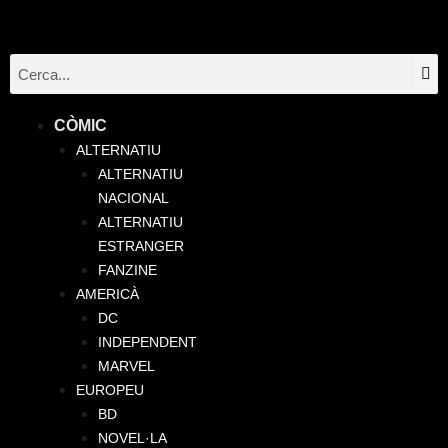
Vés
al
contingut
Se
Search
Menu
CÒMIC
ALTERNATIU
ALTERNATIU
NACIONAL
ALTERNATIU
ESTRANGER
FANZINE
AMERICÀ
DC
INDEPENDENT
MARVEL
EUROPEU
BD
NOVEL·LA