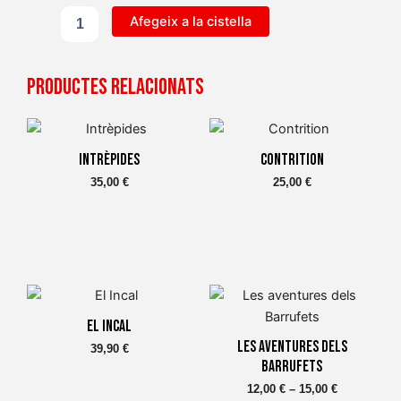
quantitat
Afegeix a la cistella
de
La
noia
Productes relacionats
i
el
mar
Intrèpides
Contrition
35,00
€
25,00
€
Aquest
Interval
producte
de
El Incal
té
preus:
Les aventures dels
39,90
€
diverses
Barrufets
12,00 €
variants.
a
12,00
€
–
15,00
€