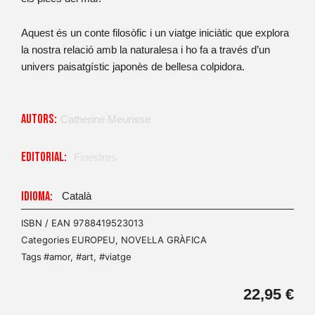
Aquest és un conte filosòfic i un viatge iniciàtic que explora
la nostra relació amb la naturalesa i ho fa a través d’un
univers paisatgístic japonès de bellesa colpidora.
Autors:
Catherine Meurisse
Editorial:
Finestres
Idioma:
Català
ISBN / EAN
9788419523013
Categories
EUROPEU
,
NOVEL·LA GRÀFICA
Tags
#amor
,
#art
,
#viatge
22,95
€