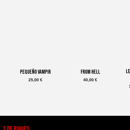
L
Pequeño Vampir
From Hell
25,00
€
40,00
€
2 DE PIQUES