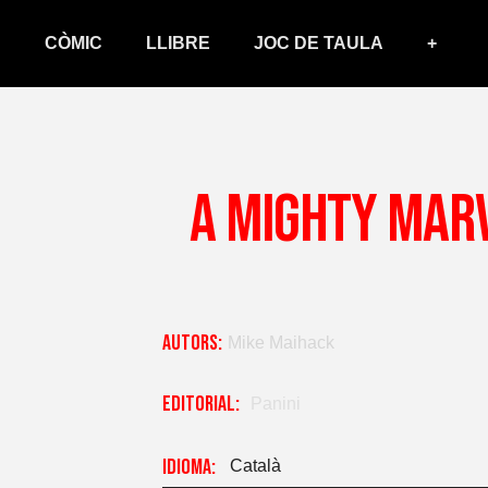
CÒMIC
LLIBRE
JOC DE TAULA
+
A Mighty Mar
Autors:
Mike Maihack
Editorial:
Panini
Idioma:
Català