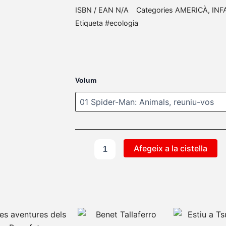
ISBN / EAN
N/A
Categories
AMERICÀ
,
INF
Etiqueta
#ecologia
quantitat
Volum
de
A
Mighty
Marvel
Team-
up
Afegeix a la cistella
Aquest
Aquest
Interval