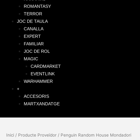
ROMANTASY
TERROR
JOC DE TAULA
CANALLA
EXPERT
FAMILIAR
JOC DE ROL
MAGIC
CARDMARKET
EVENTLINK
WARHAMMER
+
ACCESORIS
MARTXANDATGE
Inici
/ Producte Proveïdor / Penguin Random House Mondadori