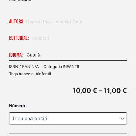
Autors:
Vincent Caut
Romain Pujol
Editorial:
Astiberri
Idioma:
Català
ISBN / EAN
N/A
Categoria
INFANTIL
Tags
#escola
,
#infantil
In
10,00
€
–
11,00
€
de
pr
quantitat
Número
de
10
Avni
a
11