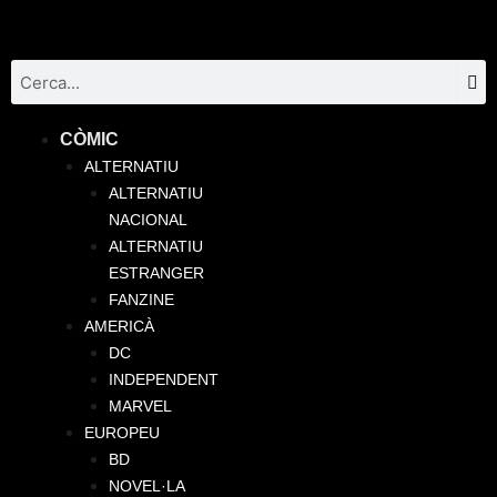
Vés
al
contingut
Se
Search
Menu
CÒMIC
ALTERNATIU
ALTERNATIU
NACIONAL
ALTERNATIU
ESTRANGER
FANZINE
AMERICÀ
DC
INDEPENDENT
MARVEL
EUROPEU
BD
NOVEL·LA