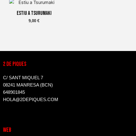
poden
poden
Estiu a Tsurumaki
triar
triar
9,00
€
a
a
la
la
pàgina
pàgina
del
del
producte
producte
2 DE PIQUES
C/ SANT MIQUEL 7
08241 MANRESA (BCN)
648901845
HOLA@2DEPIQUES.COM
WEB