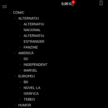
0
Cistella
0,00
€
CÒMIC
ALTERNATIU
ALTERNATIU
NACIONAL
ALTERNATIU
ESTRANGER
FANZINE
AMERICÀ
DC
INDEPENDENT
MARVEL
EUROPEU
BD
NOVEL·LA
GRÀFICA
TEBEO
HUMOR