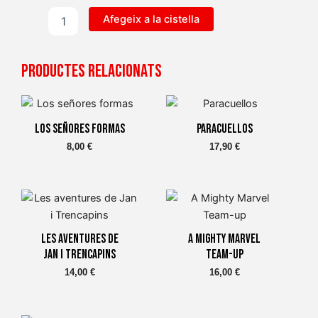
Afegeix a la cistella
Productes relacionats
Los señores formas
Paracuellos
8,00
€
17,90
€
Aquest
Aquest
producte
producte
té
té
Les aventures de
A Mighty Marvel
diverses
diverses
Jan i Trencapins
Team-up
variants.
variants.
14,00
€
16,00
€
Les
Les
opcions
opcions
es
es